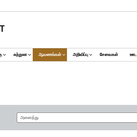
T
ு
சுற்றுலா
ஆவணங்கள்
அறிவிப்பு
சேவைகள்
ஊடக