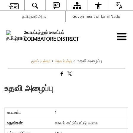
தமிழ்நாடு அரசு
Government of Tamil Nadu
கோயம்புத்தூர் மாவட்டம்
COIMBATORE DISTRICT
உதவி அழைப்பு
முகப்பு பக்கம்
தொடர்புக்கு
உதவி அழைப்பு
1
காவல் கட்டுப்பாட்டு அறை