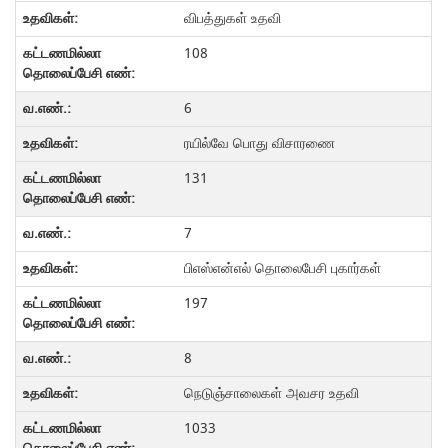
விபத்துகள் உதவி
108
6
ரயில்வே பொது விசாரணை
131
7
பிஎஸ்என்எல் தொலைபேசி புகார்கள்
197
8
நெடுஞ்சாலைகள் அவசர உதவி
1033