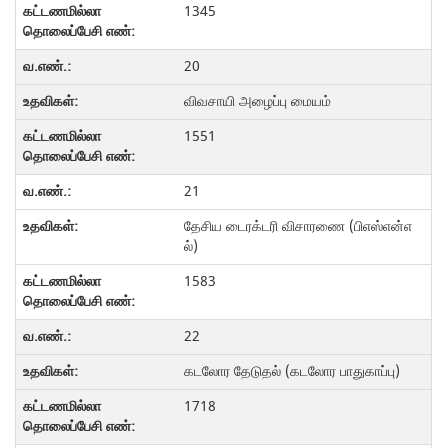
1345
20
விவசாயி அழைப்பு மையம்
1551
21
தேசிய டைரக்டரி விசாரணை (பிஎஸ்என்எ
ல்)
1583
22
கடலோர தேடுதல் (கடலோர பாதுகாப்பு)
1718