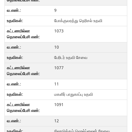
9
போக்குவரத்து நெரிசல் உதவி
1073
10
பேரிடர் உதவி சேவை
1077
11
மகளிர் பாதுகாப்பு உதவி
1091
12
நிலநடுக்கம் ஹெல்ப்லைன் சேவை