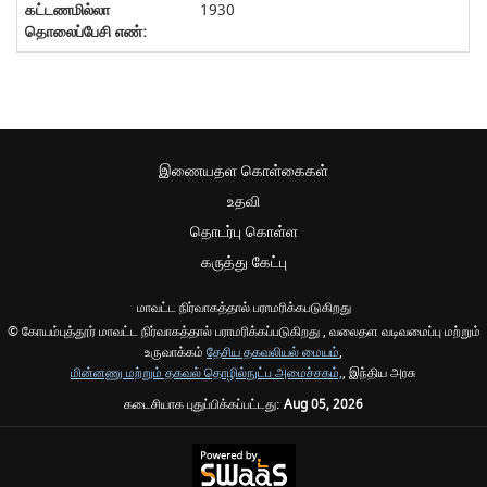
1930
இணையதள கொள்கைகள்
உதவி
தொடர்பு கொள்ள
கருத்து கேட்பு
மாவட்ட நிர்வாகத்தால் பராமரிக்கபடுகிறது
© கோயம்புத்தூர் மாவட்ட நிர்வாகத்தால் பராமரிக்கப்படுகிறது , வலைதள வடிவமைப்பு மற்றும்
உருவாக்கம்
தேசிய தகவலியல் மையம்
,
மின்னணு மற்றும் தகவல் தொழில்நுட்ப அமைச்சகம்,
, இந்திய அரசு
கடைசியாக புதுப்பிக்கப்பட்டது:
Aug 05, 2026