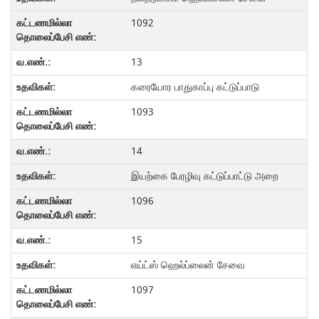
1092
13
கரையோர பாதுகாப்பு கட்டுப்பாடு
1093
14
இயற்கை பேரழிவு கட்டுப்பாட்டு அறை
1096
15
எய்ட்ஸ் ஹெல்ப்லைன் சேவை
1097