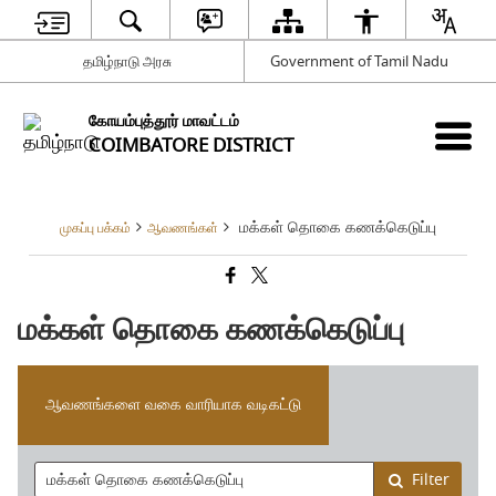
தமிழ்நாடு அரசு
Government of Tamil Nadu
கோயம்புத்தூர் மாவட்டம்
COIMBATORE DISTRICT
மக்கள் தொகை கணக்கெடுப்பு
முகப்பு பக்கம்
ஆவணங்கள்
மக்கள் தொகை கணக்கெடுப்பு
ஆவணங்களை வகை வாரியாக வடிகட்டு
Filter