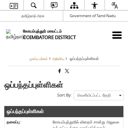
தமிழ்நாடு அரசு
Government of Tamil Nadu
கோயம்புத்தூர் மாவட்டம்
COIMBATORE DISTRICT
ஒப்பந்தப்புள்ளிகள்
முகப்பு பக்கம்
அறிவிப்பு
ஒப்பந்தப்புள்ளிகள்
Sort By:
ஒப்பந்தப்புள்ளிகள்
கோயம்புத்தூரில் விதைச் சான்று அலுவல
கக் கட்டிடத்தை வலுப்படுத்துதல்