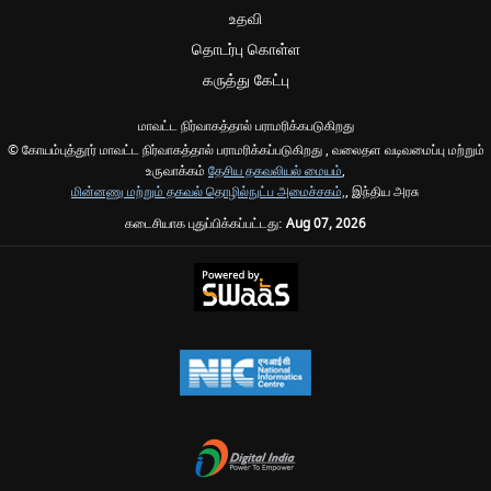
உதவி
தொடர்பு கொள்ள
கருத்து கேட்பு
மாவட்ட நிர்வாகத்தால் பராமரிக்கபடுகிறது
© கோயம்புத்தூர் மாவட்ட நிர்வாகத்தால் பராமரிக்கப்படுகிறது , வலைதள வடிவமைப்பு மற்றும்
உருவாக்கம்
தேசிய தகவலியல் மையம்
,
மின்னணு மற்றும் தகவல் தொழில்நுட்ப அமைச்சகம்,
, இந்திய அரசு
கடைசியாக புதுப்பிக்கப்பட்டது:
Aug 07, 2026