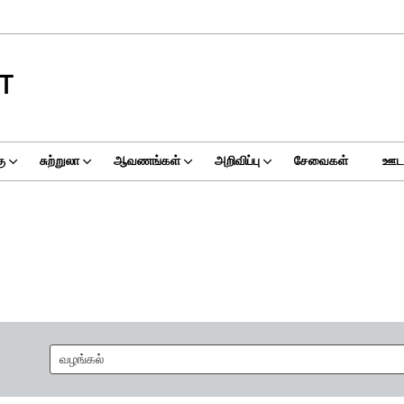
T
ு
சுற்றுலா
ஆவணங்கள்
அறிவிப்பு
சேவைகள்
ஊடக